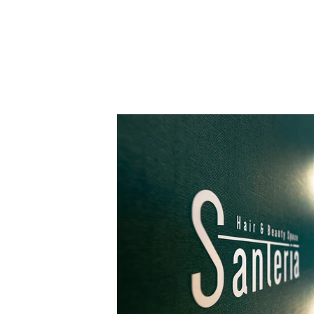
堀川 建築・造形 計画 一級建築士事務所
Horikawa Architectural Design Office