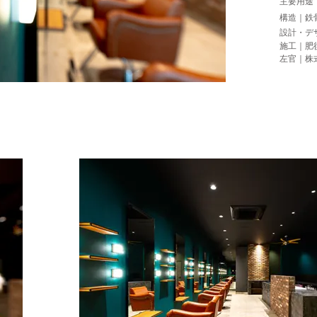
​主要用
構造｜鉄
設計・デ
施工｜肥
左官｜株