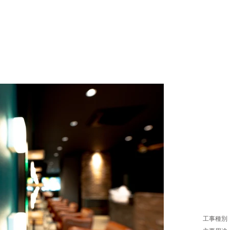
HOME
WORKS
ABOUT
PLAT
工事種別