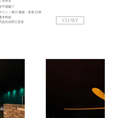
途｜美容室
骨平屋建て
ザイン｜堀川 建築・造形 計画
後木村組
STORY
式会社吉田工芸舎